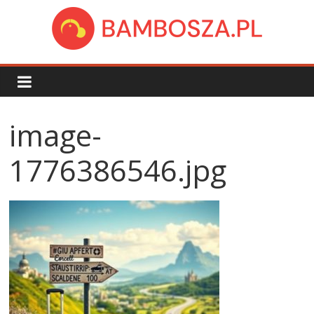
Skip
to
content
bambosza.pl
image-
1776386546.jpg