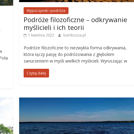
Wypoczynek i podróże
Podróże filozoficzne – odkrywanie
myślicieli i ich teorii
w
1 kwietnia 2022
bambosza.pl
Podróże filozoficzne to niezwykła forma odkrywania,
 w
która łączy pasję do podróżowania z głębokim
 Pola
zanurzeniem w myśli wielkich myślicieli. Wyruszając w
Czytaj dalej