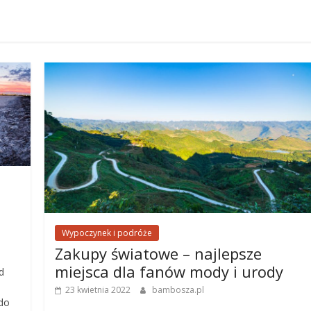
Wypoczynek i podróże
Zakupy światowe – najlepsze
miejsca dla fanów mody i urody
d
23 kwietnia 2022
bambosza.pl
 do