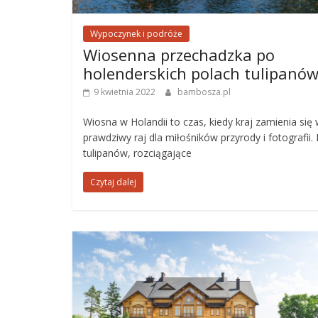
Wypoczynek i podróże
Wiosenna przechadzka po
holenderskich polach tulipanó
9 kwietnia 2022
bambosza.pl
Wiosna w Holandii to czas, kiedy kraj zamienia się
prawdziwy raj dla miłośników przyrody i fotografii.
tulipanów, rozciągające
Czytaj dalej