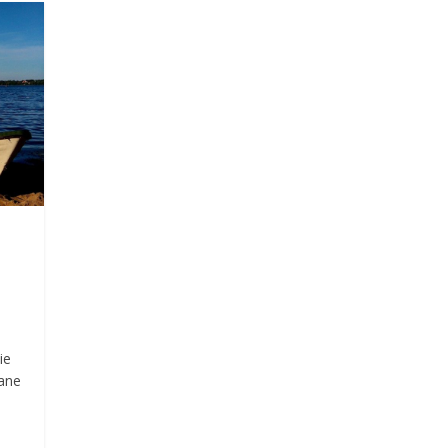
ie
wane