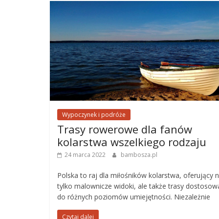
Wypoczynek i podróże
Trasy rowerowe dla fanów
kolarstwa wszelkiego rodzaju
24 marca 2022
bambosza.pl
Polska to raj dla miłośników kolarstwa, oferujący n
tylko malownicze widoki, ale także trasy dostoso
do różnych poziomów umiejętności. Niezależnie
Czytaj dalej