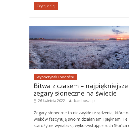
Czytaj dalej
Wypoczynek i podróże
Bitwa z czasem – najpiękniejsze
zegary słoneczne na świecie
26 kwietnia 2022
bambosza.pl
Zegary słoneczne to niezwykłe urządzenia, które o
wieków fascynują swoim działaniem i pięknem. Te
starożytne wynalazki, wykorzystujące ruch Słońca