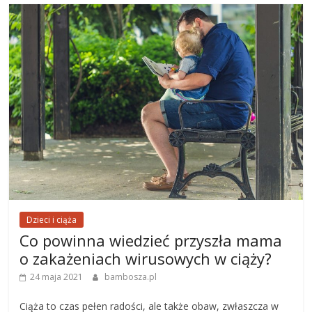
Dzieci i ciąża
Co powinna wiedzieć przyszła mama
o zakażeniach wirusowych w ciąży?
24 maja 2021
bambosza.pl
Ciąża to czas pełen radości, ale także obaw, zwłaszcza w