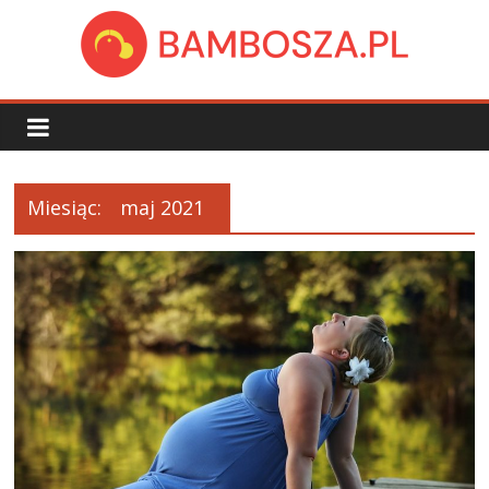
Skip
to
content
bambosza.pl
Miesiąc:
maj 2021