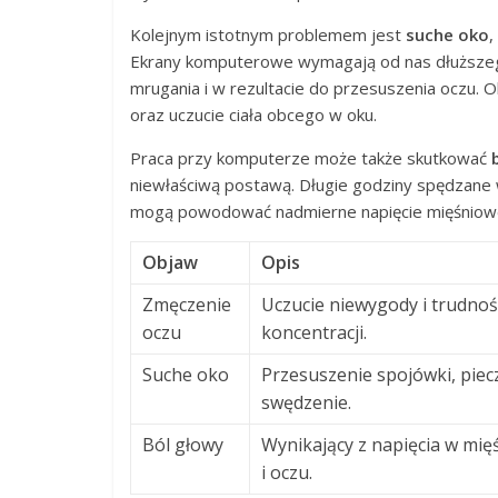
Kolejnym istotnym problemem jest
suche oko
,
Ekrany komputerowe wymagają od nas dłuższego
mrugania i w rezultacie do przesuszenia oczu
oraz uczucie ciała obcego w oku.
Praca przy komputerze może także skutkować
niewłaściwą postawą. Długie godziny spędzane w
mogą powodować nadmierne napięcie mięśniowe
Objaw
Opis
Zmęczenie
Uczucie niewygody i trudnoś
oczu
koncentracji.
Suche oko
Przesuszenie spojówki, piecz
swędzenie.
Ból głowy
Wynikający z napięcia w mię
i oczu.