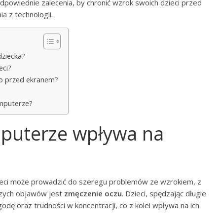
dpowiednie zalecenia, by chronić wzrok swoich dzieci przed
 z technologii.
dziecka?
eci?
go przed ekranem?
omputerze?
mputerze wpływa na
ieci może prowadzić do szeregu problemów ze wzrokiem, z
szych objawów jest
zmęczenie oczu
. Dzieci, spędzając długie
ę oraz trudności w koncentracji, co z kolei wpływa na ich