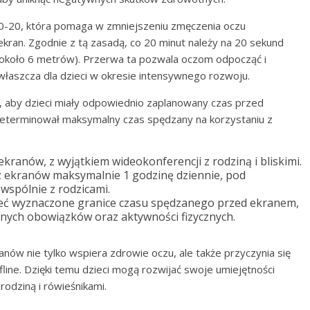
20-20, która pomaga w zmniejszeniu zmęczenia oczu
an. Zgodnie z tą zasadą, co 20 minut należy na 20 sekund
(około 6 metrów). Przerwa ta pozwala oczom odpocząć i
właszcza dla dzieci w okresie intensywnego rozwoju.
, aby dzieci miały odpowiednio zaplanowany czas przed
a determinował maksymalny czas spędzany na korzystaniu z
ekranów, z wyjątkiem wideokonferencji z rodziną i bliskimi.
 z ekranów maksymalnie 1 godzinę dziennie, pod
wspólnie z rodzicami.
ieć wyznaczone granice czasu spędzanego przed ekranem,
nych obowiązków oraz aktywności fizycznych.
nów nie tylko wspiera zdrowie oczu, ale także przyczynia się
line. Dzięki temu dzieci mogą rozwijać swoje umiejętności
rodziną i rówieśnikami.