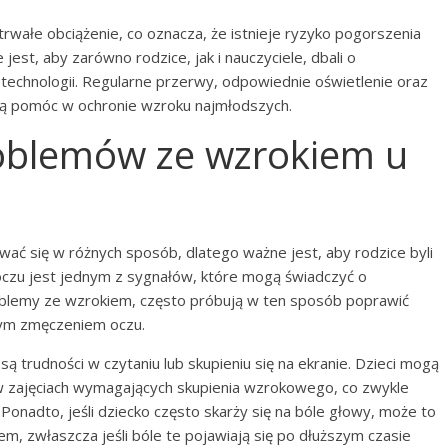
trwałe obciążenie, co oznacza, że istnieje ryzyko pogorszenia
jest, aby zarówno rodzice, jak i nauczyciele, dbali o
technologii. Regularne przerwy, odpowiednie oświetlenie oraz
gą pomóc w ochronie wzroku najmłodszych.
roblemów ze wzrokiem u
ać się w różnych sposób, dlatego ważne jest, aby rodzice byli
 oczu jest jednym z sygnałów, które mogą świadczyć o
oblemy ze wzrokiem, często próbują w ten sposób poprawić
nym zmęczeniem oczu.
 trudności w czytaniu lub skupieniu się na ekranie. Dzieci mogą
ł w zajęciach wymagających skupienia wzrokowego, co zwykle
onadto, jeśli dziecko często skarży się na bóle głowy, może to
, zwłaszcza jeśli bóle te pojawiają się po dłuższym czasie