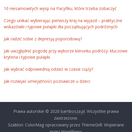
10 niesamowitych wysp na Pacyfiku, które trzeba zobaczyć
Czego unikać wybierając pierwszy kraj na wyjazd – praktyczne
wskazówki i typowe pułapki dla początkujących podróżnych
Jak radzić sobie z depresją poporodową?
Jak uwzględnić pogodę przy wyborze kierunku podróży: kluczowe
kryteria i typowe pułapki
Jak wybrać odpowiednią odzież w czasie ciąży?
Jak rozwijać umiejętności poznawcze u dzieci
Prawa autorskie © 2026
bambosza.pl
. Wszystkie prawa
zastrzeżone.
Szablon: ColorMag opracowany przez ThemeGrill. Wspierane
przez WordPress