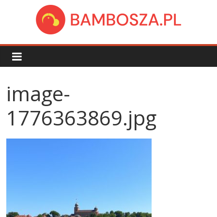
Skip
to
content
bambosza.pl
image-
1776363869.jpg