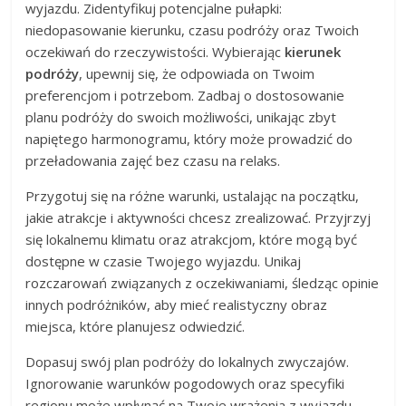
wyjazdu. Zidentyfikuj potencjalne pułapki:
niedopasowanie kierunku, czasu podróży oraz Twoich
oczekiwań do rzeczywistości. Wybierając
kierunek
podróży
, upewnij się, że odpowiada on Twoim
preferencjom i potrzebom. Zadbaj o dostosowanie
planu podróży do swoich możliwości, unikając zbyt
napiętego harmonogramu, który może prowadzić do
przeładowania zajęć bez czasu na relaks.
Przygotuj się na różne warunki, ustalając na początku,
jakie atrakcje i aktywności chcesz zrealizować. Przyjrzyj
się lokalnemu klimatu oraz atrakcjom, które mogą być
dostępne w czasie Twojego wyjazdu. Unikaj
rozczarowań związanych z oczekiwaniami, śledząc opinie
innych podróżników, aby mieć realistyczny obraz
miejsca, które planujesz odwiedzić.
Dopasuj swój plan podróży do lokalnych zwyczajów.
Ignorowanie warunków pogodowych oraz specyfiki
regionu może wpłynąć na Twoje wrażenia z wyjazdu.