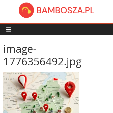
Skip
to
content
bambosza.pl
image-
1776356492.jpg