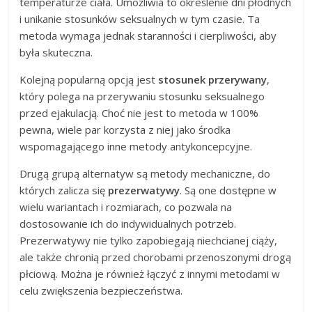
temperaturze ciała. Umożliwia to określenie dni płodnych
i unikanie stosunków seksualnych w tym czasie. Ta
metoda wymaga jednak staranności i cierpliwości, aby
była skuteczna.
Kolejną popularną opcją jest
stosunek przerywany
,
który polega na przerywaniu stosunku seksualnego
przed ejakulacją. Choć nie jest to metoda w 100%
pewna, wiele par korzysta z niej jako środka
wspomagającego inne metody antykoncepcyjne.
Drugą grupą alternatyw są metody mechaniczne, do
których zalicza się
prezerwatywy
. Są one dostępne w
wielu wariantach i rozmiarach, co pozwala na
dostosowanie ich do indywidualnych potrzeb.
Prezerwatywy nie tylko zapobiegają niechcianej ciąży,
ale także chronią przed chorobami przenoszonymi drogą
płciową. Można je również łączyć z innymi metodami w
celu zwiększenia bezpieczeństwa.