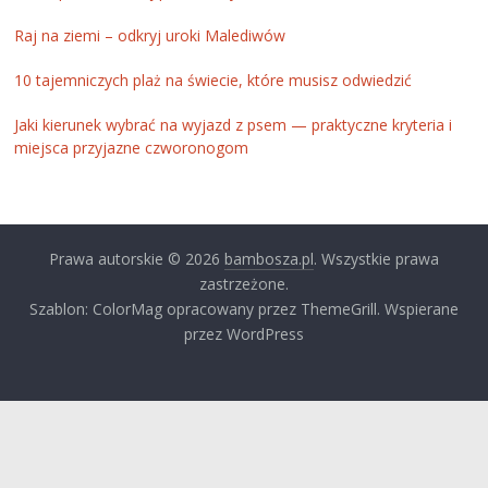
Raj na ziemi – odkryj uroki Malediwów
10 tajemniczych plaż na świecie, które musisz odwiedzić
Jaki kierunek wybrać na wyjazd z psem — praktyczne kryteria i
miejsca przyjazne czworonogom
Prawa autorskie © 2026
bambosza.pl
. Wszystkie prawa
zastrzeżone.
Szablon: ColorMag opracowany przez ThemeGrill. Wspierane
przez WordPress