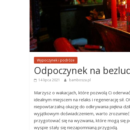
Wypoczynek i podróże
Odpoczynek na bezlud
14 lipca 2021
bambosza.pl
Marzysz o wakacjach, które pozwolą Ci oderwać
idealnym miejscem na relaks i regenerację sił. O
niepowtarzalną okazję do odkrywania piękna dzikie
wyjątkowym doświadczeniem, warto zrozumieć ni
przygotować się na wyzwania, które mogą się po
wyspie stały się niezapomnianą przygodą.