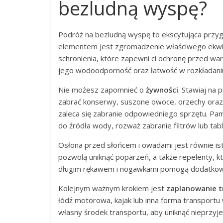
bezludną wyspę?
Podróż na bezludną wyspę to ekscytująca prz
elementem jest zgromadzenie właściwego ekw
schronienia, które zapewni ci ochronę przed w
jego wodoodporność oraz łatwość w rozkładani
Nie możesz zapomnieć o
żywności
. Stawiaj na
zabrać konserwy, suszone owoce, orzechy oraz 
zaleca się zabranie odpowiedniego sprzętu. Pam
do źródła wody, rozważ zabranie filtrów lub tab
Osłona przed słońcem i owadami jest równie is
pozwolą uniknąć poparzeń, a także repelenty, kt
długim rękawem i nogawkami pomogą dodatkowo
Kolejnym ważnym krokiem jest
zaplanowanie t
łódź motorowa, kajak lub inna forma transport
własny środek transportu, aby uniknąć nieprzyj