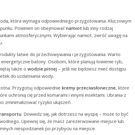
ygoda, która wymaga odpowiedniego przygotowania. Kluczowym
ipunku. Powinien on obejmować
namiot
lub inny rodzaj
arunkami atmosferycznymi. Wybierając namiot, zwróć uwagę na
u.
 produkty łatwe do przechowywania i przygotowania. Warto
energetyczne batony. Osobom, które planują łowienie ryb,
iętaj także o
wodzie pitnej
– jeśli nie będziesz mieć dostępu
letek do uzdatniania wody.
totna. Przygotuj odpowiednie
kremy przeciwsłoneczne
, które
óre ochronią cię przed komarami i innymi insektami. Ubrania z
 zminimalizować ryzyko ukąszeń.
ransportu
. Dowiedz się, jak dotrzesz na wyspę – może to być
u wodnego. Upewnij się, że masz zarezerwowane miejsce lub
emnych niespodzianek po przybyciu na miejsce.