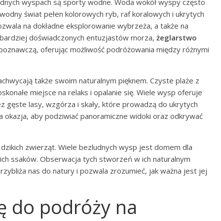
ezludnych wyspach są sporty wodne. Woda wokół wyspy często
odny świat pełen kolorowych ryb, raf koralowych i ukrytych
pozwala na dokładne eksplorowanie wybrzeża, a także na
la bardziej doświadczonych entuzjastów morza,
żeglarstwo
ą poznawczą, oferując możliwość podróżowania między różnymi
chwycają także swoim naturalnym pięknem. Czyste plaże z
konałe miejsce na relaks i opalanie się. Wiele wysp oferuje
ez gęste lasy, wzgórza i skały, które prowadzą do ukrytych
 okazja, aby podziwiać panoramiczne widoki oraz odkrywać
i dzikich zwierząt. Wiele bezludnych wysp jest domem dla
kich ssaków. Obserwacja tych stworzeń w ich naturalnym
zybliża nas do natury i pozwala zrozumieć, jak ważna jest jej
ię do podróży na