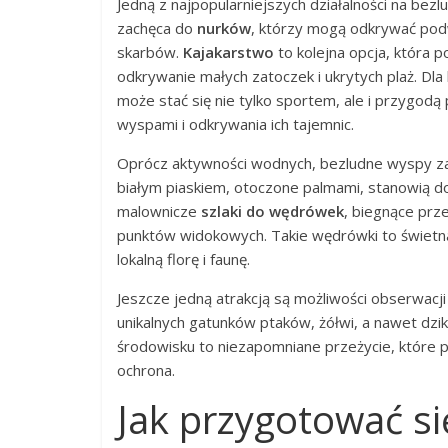
Jedną z najpopularniejszych działalności na b
zachęca do
nurków
, którzy mogą odkrywać podw
skarbów.
Kajakarstwo
to kolejna opcja, która 
odkrywanie małych zatoczek i ukrytych plaż. D
może stać się nie tylko sportem, ale i przygod
wyspami i odkrywania ich tajemnic.
Oprócz aktywności wodnych, bezludne wyspy za
białym piaskiem, otoczone palmami, stanowią dos
malownicze
szlaki do wędrówek
, biegnące prz
punktów widokowych. Takie wędrówki to świetna
lokalną florę i faunę.
Jeszcze jedną atrakcją są możliwości obserwacj
unikalnych gatunków ptaków, żółwi, a nawet dzi
środowisku to niezapomniane przeżycie, które pr
ochrona.
Jak przygotować s