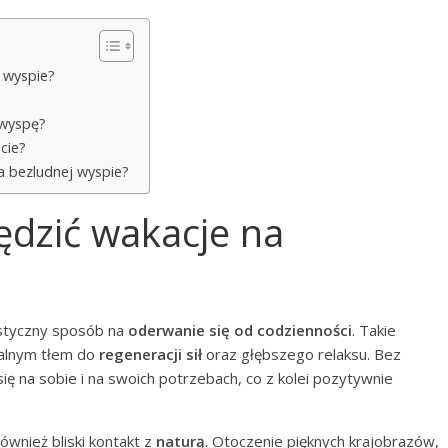
 wyspie?
 wyspę?
cie?
a bezludnej wyspie?
ędzić wakacje na
astyczny sposób na
oderwanie się od codzienności
. Takie
dealnym tłem do
regeneracji sił
oraz głębszego relaksu. Bez
ię na sobie i na swoich potrzebach, co z kolei pozytywnie
ównież bliski kontakt z
naturą
. Otoczenie pięknych krajobrazów,