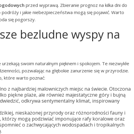
ogodowych
przed wyprawą. Zbieranie prognoz na kilka dni do
o podróży i jakie niebezpieczeństwa mogą się pojawić. Warto
oda się pogorszy.
ejsze bezludne wyspy na
re urzekają swoim naturalnym pięknem i spokojem. Te niezwykłe
dzienności, pozwalając na głębokie zanurzenie się w przyrodzie.
p, które warto poznać:
dno z najbardziej malowniczych miejsc na świecie. Otoczona
ylko piękne plaże, ale również majestatyczne góry i bujną
 odwiedzić, odkrywa sentymentalny klimat, inspirowany
dzikiej, nieskażonej przyrody oraz różnorodności fauny i
a, którzy mogą podziwiać imponujące rafy koralowe oraz
spomnieć o zachwycających wodospadach i tropikalnych
.