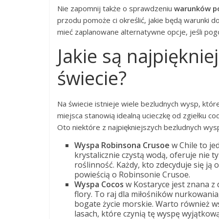
Nie zapomnij także o sprawdzeniu
warunków p
przodu pomoże ci określić, jakie będą warunki d
mieć zaplanowane alternatywne opcje, jeśli pog
Jakie są najpiękni
świecie?
Na świecie istnieje wiele bezludnych wysp, któ
miejsca stanowią idealną ucieczkę od zgiełku co
Oto niektóre z najpiękniejszych bezludnych wys
Wyspa Robinsona Crusoe
w Chile to je
krystalicznie czystą wodą, oferuje nie t
roślinność. Każdy, kto zdecyduje się ją
powieścią o Robinsonie Crusoe.
Wyspa Cocos
w Kostaryce jest znana z 
flory. To raj dla miłośników nurkowani
bogate życie morskie. Warto również w
lasach, które czynią tę wyspę wyjątkową