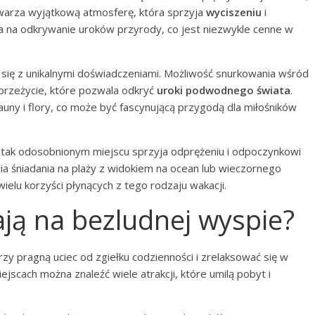
 stwarza wyjątkową atmosferę, która sprzyja
wyciszeniu
i
 na odkrywanie uroków przyrody, co jest niezwykle cenne w
się z unikalnymi doświadczeniami. Możliwość snurkowania wśród
przeżycie, które pozwala odkryć
uroki podwodnego świata
.
uny i flory, co może być fascynującą przygodą dla miłośników
 tak odosobnionym miejscu sprzyja odprężeniu i odpoczynkowi
a śniadania na plaży z widokiem na ocean lub wieczornego
ielu korzyści płynących z tego rodzaju wakacji.
kają na bezludnej wyspie?
rzy pragną uciec od zgiełku codzienności i zrelaksować się w
jscach można znaleźć wiele atrakcji, które umilą pobyt i