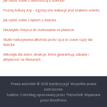
Jak radzić sobie z nieufnością u dziecka?
Poznaj kulturę Azji – egzotyczne wakacje pod znakiem orientu
Jak radzić sobie z lękiem u dziecka
Niezwykłe miejsca do nurkowania na planecie
Skutki nadużywania alkoholu przez ojca w czasie ciąży dla
dziecka
Mikołajki dla dzieci: atrakcje, które gwarantują zabawę i
aktywność na Mazurach
Prawa autorskie © 2026
bambosza.pl
. Wszystkie prawa
zastrzeżone.
Szablon: ColorMag opracowany przez ThemeGrill. Wspierane
przez WordPress