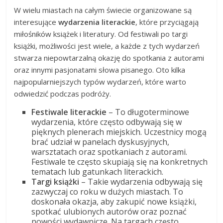
W wielu miastach na całym świecie organizowane są
interesujące
wydarzenia literackie
, które przyciągają
miłośników książek i literatury. Od festiwali po targi
książki, możliwości jest wiele, a każde z tych wydarzeń
stwarza niepowtarzalną okazję do spotkania z autorami
oraz innymi pasjonatami słowa pisanego. Oto kilka
najpopularniejszych typów wydarzeń, które warto
odwiedzić podczas podróży.
Festiwale literackie
– To długoterminowe
wydarzenia, które często odbywają się w
pięknych plenerach miejskich. Uczestnicy mogą
brać udział w panelach dyskusyjnych,
warsztatach oraz spotkaniach z autorami.
Festiwale te często skupiają się na konkretnych
tematach lub gatunkach literackich.
Targi książki
– Takie wydarzenia odbywają się
zazwyczaj co roku w dużych miastach. To
doskonała okazja, aby zakupić nowe książki,
spotkać ulubionych autorów oraz poznać
nowości wydawnicze. Na targach często