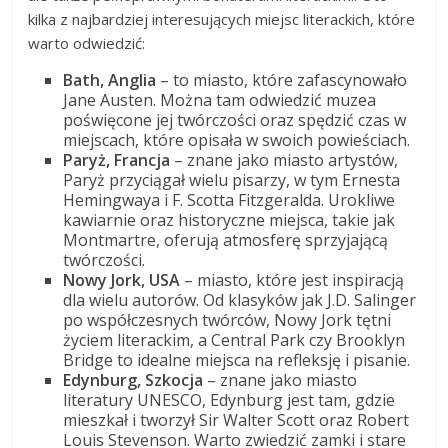
kilka z najbardziej interesujących miejsc literackich, które
warto odwiedzić:
Bath, Anglia
– to miasto, które zafascynowało
Jane Austen. Można tam odwiedzić muzea
poświęcone jej twórczości oraz spędzić czas w
miejscach, które opisała w swoich powieściach.
Paryż, Francja
– znane jako miasto artystów,
Paryż przyciągał wielu pisarzy, w tym Ernesta
Hemingwaya i F. Scotta Fitzgeralda. Urokliwe
kawiarnie oraz historyczne miejsca, takie jak
Montmartre, oferują atmosferę sprzyjającą
twórczości.
Nowy Jork, USA
– miasto, które jest inspiracją
dla wielu autorów. Od klasyków jak J.D. Salinger
po współczesnych twórców, Nowy Jork tętni
życiem literackim, a Central Park czy Brooklyn
Bridge to idealne miejsca na refleksję i pisanie.
Edynburg, Szkocja
– znane jako miasto
literatury UNESCO, Edynburg jest tam, gdzie
mieszkał i tworzył Sir Walter Scott oraz Robert
Louis Stevenson. Warto zwiedzić zamki i stare