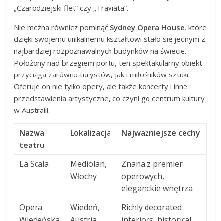
„Czarodziejski flet” czy „Traviata”.
Nie można również pominąć
Sydney Opera House
, które
dzięki swojemu unikalnemu kształtowi stało się jednym z
najbardziej rozpoznawalnych budynków na świecie.
Położony nad brzegiem portu, ten spektakularny obiekt
przyciąga zarówno turystów, jak i miłośników sztuki.
Oferuje on nie tylko opery, ale także koncerty i inne
przedstawienia artystyczne, co czyni go centrum kultury
w Australii.
Nazwa
Lokalizacja
Najważniejsze cechy
teatru
La Scala
Mediolan,
Znana z premier
Włochy
operowych,
eleganckie wnętrza
Opera
Wiedeń,
Richly decorated
Wiedeńska
Austria
interiors, historical