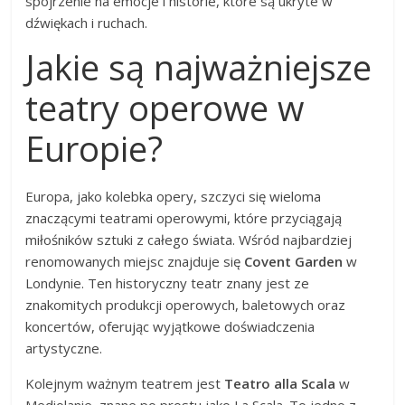
spojrzenie na emocje i historie, które są ukryte w
dźwiękach i ruchach.
Jakie są najważniejsze
teatry operowe w
Europie?
Europa, jako kolebka opery, szczyci się wieloma
znaczącymi teatrami operowymi, które przyciągają
miłośników sztuki z całego świata. Wśród najbardziej
renomowanych miejsc znajduje się
Covent Garden
w
Londynie. Ten historyczny teatr znany jest ze
znakomitych produkcji operowych, baletowych oraz
koncertów, oferując wyjątkowe doświadczenia
artystyczne.
Kolejnym ważnym teatrem jest
Teatro alla Scala
w
Mediolanie, znane po prostu jako La Scala. To jedno z