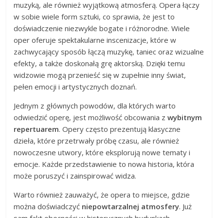
muzyką, ale również wyjątkową atmosferą. Opera łączy
w sobie wiele form sztuki, co sprawia, że jest to
doświadczenie niezwykle bogate i różnorodne. Wiele
oper oferuje spektakularne inscenizacje, które w
zachwycający sposób łączą muzykę, taniec oraz wizualne
efekty, a także doskonałą grę aktorską. Dzięki temu
widzowie mogą przenieść się w zupełnie inny świat,
pełen emocji i artystycznych doznań.
Jednym z głównych powodów, dla których warto
odwiedzić operę, jest możliwość obcowania z
wybitnym
repertuarem
. Opery często prezentują klasyczne
dzieła, które przetrwały próbę czasu, ale również
nowoczesne utwory, które eksplorują nowe tematy i
emocje. Każde przedstawienie to nowa historia, która
może poruszyć i zainspirować widza.
Warto również zauważyć, że opera to miejsce, gdzie
można doświadczyć
niepowtarzalnej atmosfery
. Już
sam fakt obecności w historycznych budynkach