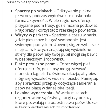
pupilem niezapomnianymi.
Spacery po szlakach
– Odkrywanie piękna
przyrody podczas wędrówek to doskonała
forma aktywności. Wiele regionów oferuje
przyjazne psom trasy, gdzie można podziwiać
krajobrazy i korzystać z rześkiego powietrza.
Wizyty w parkach
– Spędzenie czasu w parku,
gdzie pies może biegać swobodnie, jest
świetnym pomysłem. Upewnij się, że wybierasz
miejsca, w których znajdują się wydzielone
strefy dla psów, aby twój pupil mógł się bawić
w bezpiecznym środowisku.
Plaże przyjazne psom
– Coraz więcej plaż
oferuje strefy, gdzie psy mogą zażywać
morskich kąpieli. To świetna okazja, aby pies
mógł się wyszaleć w wodzie i piasku. Pamiętaj,
aby sprawdzić przepisy dotyczące zabierania
psów na plażę w danej lokalizacji.
Lokalne wydarzenia
– W wielu miastach
organizowane są festyny, targi czy pokazy,
które pozwalają na uczestnictwo psów. Udział
w takich wydarzeniach to możliwość