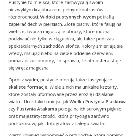
Pustynie to miejsca, które zachwycają swoim
niezwykłym krajobrazem, pełnym kontrastów i
różnorodności.
Widoki pustynnych wydm
potrafią
zapierać dech w piersiach. Złote piachy, które falują na
wietrze, tworzą migoczące obrazy, które można
podziwiać nie tylko w ciągu dnia, ale także podczas
spektakularnych zachodów słońca. Kolory zmieniają się
wtedy, malując niebo na ciepłe odcienie czerwieni,
pomarańczu i purpury, co sprawia, że atmosfera staje
się wręcz magiczna.
Oprócz wydm, pustynie oferują także fascynujące
skaliste formacje
. Wiele z nich ma unikalne kształty,
które zostały uformowane przez erozję i działanie
wiatru. Urok takich miejsc jak
Wielka Pustynia Piaskowa
czy
Pustynia Atakama
polega na ich surowym pięknie
oraz majestatyczności, która przyciąga zarówno
podróżników, jak i fotografów z całego świata.
Warto również wspomnieć o przyrodzie, która pomimo