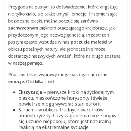
Przygoda na pustyni to doświadczenie, które angażuje
nie tylko ciało, ale także umysł i emocje. Przemierzając
bezkresne piaski, można poczuć się zarówno
zachwyconym
pięknem otaczającego krajobrazu, jak i
przytłoczonym jego bezwzględnością. Przestrzeń
pustyni często wzbudza w nas
poczucie małości
w
obliczu potężnych natury, ale jednocześnie może
dostarczyć niezwykłych wrażeń, które na długo zostaną
w naszej pamięci.
Podczas takiej wyprawy mogą nas ogarnąć różne
emocje
. Oto kilka z nich:
Ekscytacja
– pierwsze kroki na życiodajnym
piasku, nieskończone horyzonty i świeże
powietrze mogą wywołać stan euforii.
Strach
– w obliczu trudnych warunków
atmosferycznych czy zagubienia może pojawić
się uczucie niepokoju, które jest naturalną
reakcją na ekstremalne sytuacje.