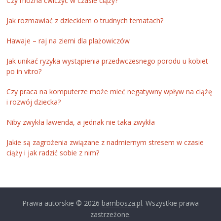
Czy można ćwiczyć w czasie ciąży?
Jak rozmawiać z dzieckiem o trudnych tematach?
Hawaje – raj na ziemi dla plażowiczów
Jak unikać ryzyka wystąpienia przedwczesnego porodu u kobiet
po in vitro?
Czy praca na komputerze może mieć negatywny wpływ na ciążę
i rozwój dziecka?
Niby zwykła lawenda, a jednak nie taka zwykła
Jakie są zagrożenia związane z nadmiernym stresem w czasie
ciąży i jak radzić sobie z nim?
Prawa autorskie © 2026
bambosza.pl
. Wszystkie prawa
zastrzeżone.