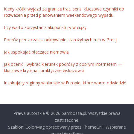
Kiedy krótki wyjazd za granicę traci sens: kluczowe czynniki do
rozważenia przed planowaniem weekendowego wypadu
Czy warto korzystać z akupunktury w ciąży
Podróż przez czas – odkrywanie starożytnych ruin w Grecji
Jak uspokajać płaczące niemowlę
Jak ocenić i wybrać kierunek podróży z dobrym internetem —
kluczowe kryteria i praktyczne wskazówki
Inspirujący regiony winiarskie w Europie, które warto odwiedzić
Prawa autorskie © 2026
bambosza.pl
. Wszystkie prawa
zastrzeżone.
Szablon: ColorMag opracowany przez ThemeGrill. Wspierane
przez WordPress