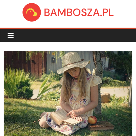
Skip
to
content
bambosza.pl