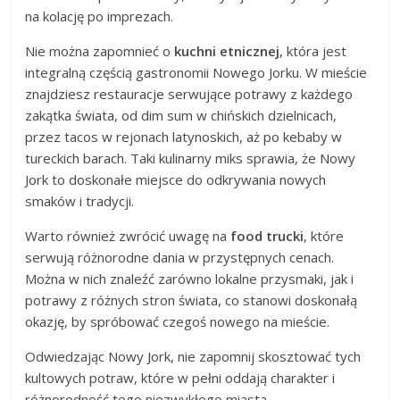
na kolację po imprezach.
Nie można zapomnieć o
kuchni etnicznej
, która jest
integralną częścią gastronomii Nowego Jorku. W mieście
znajdziesz restauracje serwujące potrawy z każdego
zakątka świata, od dim sum w chińskich dzielnicach,
przez tacos w rejonach latynoskich, aż po kebaby w
tureckich barach. Taki kulinarny miks sprawia, że Nowy
Jork to doskonałe miejsce do odkrywania nowych
smaków i tradycji.
Warto również zwrócić uwagę na
food trucki
, które
serwują różnorodne dania w przystępnych cenach.
Można w nich znaleźć zarówno lokalne przysmaki, jak i
potrawy z różnych stron świata, co stanowi doskonałą
okazję, by spróbować czegoś nowego na mieście.
Odwiedzając Nowy Jork, nie zapomnij skosztować tych
kultowych potraw, które w pełni oddają charakter i
różnorodność tego niezwykłego miasta.