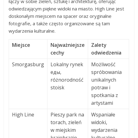
łączy w sobie zieleń, sztukę i architekturę, oferując
odwiedzającym piękne widoki na miasto. High Line jest
doskonałym miejscem na spacer oraz oryginalne
fotografie, a także często organizowane są tam
wydarzenia kulturalne.
Miejsce
Najważniejsze
Zalety
cechy
odwiedzenia
Smorgasburg
Lokalny rynek
Możliwość
еды,
spróbowania
różnorodność
unikalnych
stoisk
potraw i
spotkania z
artystami
High Line
Pieszy park na
Wspaniałe
torach, zieleń
widoki,
w miejskim
wydarzenia
krajobrazie
kulturalne