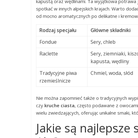
kapustą oraz wędlinami. Ta wyjątkowa potrawa j
spotkać w innych alpejskich krajach. Warto dod
od mocno aromatycznych po delikatne i kremowe,
Rodzaj specjału
Główne składniki
Fondue
Sery, chleb
Raclette
Sery, ziemniaki, kis
kapusta, wędliny
Tradycyjne piwa
Chmiel, woda, słód
rzemieślnicze
Nie można zapomnieć także o tradycyjnych wypie
czy
kruche ciasta
, często podawane z owocami
wielu zwiedzających, oferując unikalne smaki, k
Jakie są najlepsze