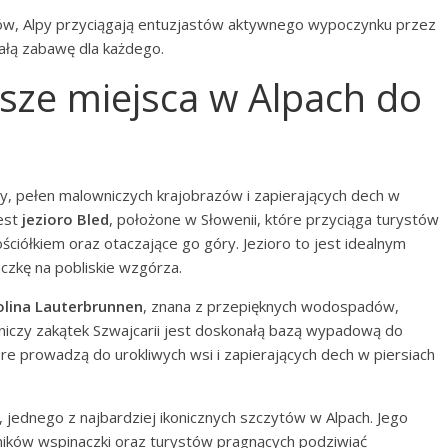
rtów, Alpy przyciągają entuzjastów aktywnego wypoczynku przez
iałą zabawę dla każdego.
ejsze miejsca w Alpach do
py, pełen malowniczych krajobrazów i zapierających dech w
jest
jezioro Bled
, położone w Słowenii, które przyciąga turystów
iółkiem oraz otaczające go góry. Jezioro to jest idealnym
czkę na pobliskie wzgórza.
olina Lauterbrunnen
, znana z przepięknych wodospadów,
wniczy zakątek Szwajcarii jest doskonałą bazą wypadową do
tóre prowadzą do urokliwych wsi i zapierających dech w piersiach
, jednego z najbardziej ikonicznych szczytów w Alpach. Jego
śników wspinaczki oraz turystów pragnących podziwiać