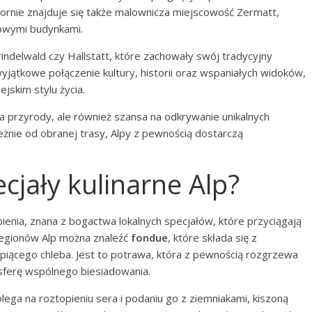
hornie znajduje się także malownicza miejscowość Zermatt,
kowymi budynkami.
rindelwald czy Hallstatt, które zachowały swój tradycyjny
wyjątkowe połączenie kultury, historii oraz wspaniałych widoków,
ejskim stylu życia.
a przyrody, ale również szansa na odkrywanie unikalnych
ależnie od obranej trasy, Alpy z pewnością dostarczą
ecjały kulinarne Alp?
ienia, znana z bogactwa lokalnych specjałów, które przyciągają
regionów Alp można znaleźć
fondue
, które składa się z
piącego chleba. Jest to potrawa, która z pewnością rozgrzewa
ferę wspólnego biesiadowania.
olega na roztopieniu sera i podaniu go z ziemniakami, kiszoną