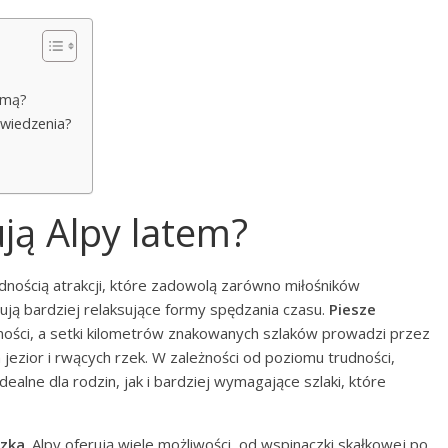
imą?
dwiedzenia?
ują Alpy latem?
dnością atrakcji, które zadowolą zarówno miłośników
ują bardziej relaksujące formy spędzania czasu.
Piesze
ności, a setki kilometrów znakowanych szlaków prowadzi przez
 jezior i rwących rzek. W zależności od poziomu trudności,
alne dla rodzin, jak i bardziej wymagające szlaki, które
zka
. Alpy oferują wiele możliwości, od wspinaczki skałkowej po