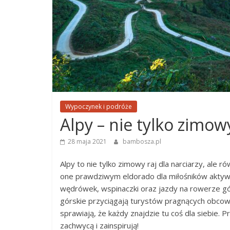
Wypoczynek i podróże
Alpy – nie tylko zimowy
28 maja 2021
bambosza.pl
Alpy to nie tylko zimowy raj dla narciarzy, ale r
one prawdziwym eldorado dla miłośników aktywn
wędrówek, wspinaczki oraz jazdy na rowerze górs
górskie przyciągają turystów pragnących obcować
sprawiają, że każdy znajdzie tu coś dla siebie. 
zachwycą i zainspirują!