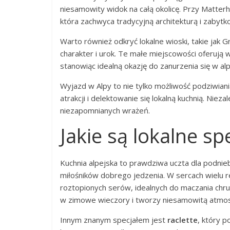
niesamowity widok na całą okolicę. Przy Matter
która zachwyca tradycyjną architekturą i zabyt
Warto również odkryć lokalne wioski, takie jak G
charakter i urok. Te małe miejscowości oferują 
stanowiąc idealną okazję do zanurzenia się w alp
Wyjazd w Alpy to nie tylko możliwość podziwiani
atrakcji i delektowanie się lokalną kuchnią. Niez
niezapomnianych wrażeń.
Jakie są lokalne sp
Kuchnia alpejska to prawdziwa uczta dla podnieb
miłośników dobrego jedzenia. W sercach wielu 
roztopionych serów, idealnych do maczania chru
w zimowe wieczory i tworzy niesamowitą atmos
Innym znanym specjałem jest
raclette
, który p