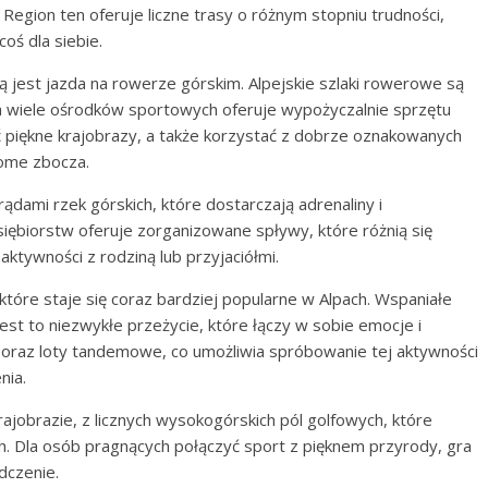
 Region ten oferuje liczne trasy o różnym stopniu trudności,
oś dla siebie.
 jest jazda na rowerze górskim. Alpejskie szlaki rowerowe są
 a wiele ośrodków sportowych oferuje wypożyczalnie sprzętu
 piękne krajobrazy, a także korzystać z dobrze oznakowanych
rome zbocza.
rądami rzek górskich, które dostarczają adrenaliny i
iębiorstw oferuje zorganizowane spływy, które różnią się
aktywności z rodziną lub przyjaciółmi.
 które staje się coraz bardziej popularne w Alpach. Wspaniałe
 jest to niezwykłe przeżycie, które łączy w sobie emocje i
y oraz loty tandemowe, co umożliwia spróbowanie tej aktywności
nia.
rajobrazie, z licznych wysokogórskich pól golfowych, które
h. Dla osób pragnących połączyć sport z pięknem przyrody, gra
dczenie.