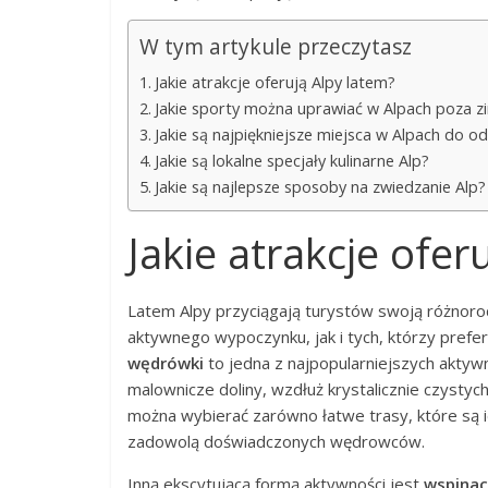
W tym artykule przeczytasz
Jakie atrakcje oferują Alpy latem?
Jakie sporty można uprawiać w Alpach poza z
Jakie są najpiękniejsze miejsca w Alpach do o
Jakie są lokalne specjały kulinarne Alp?
Jakie są najlepsze sposoby na zwiedzanie Alp?
Jakie atrakcje ofer
Latem Alpy przyciągają turystów swoją różnoro
aktywnego wypoczynku, jak i tych, którzy prefer
wędrówki
to jedna z najpopularniejszych aktyw
malownicze doliny, wzdłuż krystalicznie czystych
można wybierać zarówno łatwe trasy, które są ide
zadowolą doświadczonych wędrowców.
Inną ekscytującą formą aktywności jest
wspinac