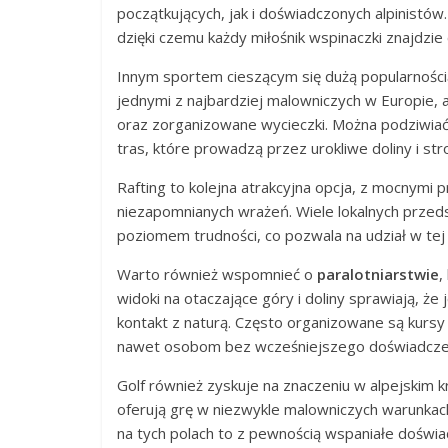
początkujących, jak i doświadczonych alpinistów.
dzięki czemu każdy miłośnik wspinaczki znajdzie c
Innym sportem cieszącym się dużą popularnością
jednymi z najbardziej malowniczych w Europie,
oraz zorganizowane wycieczki. Można podziwiać
tras, które prowadzą przez urokliwe doliny i st
Rafting to kolejna atrakcyjna opcja, z mocnymi p
niezapomnianych wrażeń. Wiele lokalnych przeds
poziomem trudności, co pozwala na udział w tej 
Warto również wspomnieć o
paralotniarstwie
,
widoki na otaczające góry i doliny sprawiają, że
kontakt z naturą. Często organizowane są kurs
nawet osobom bez wcześniejszego doświadcze
Golf również zyskuje na znaczeniu w alpejskim k
oferują grę w niezwykle malowniczych warunkac
na tych polach to z pewnością wspaniałe doświa