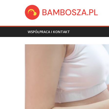
Skip
bambosza.pl
to
content
WSPÓŁPRACA I KONTAKT