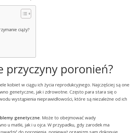
trzymanie ciąży?
ze przyczyny poronień?
ele kobiet w ciągu ich życia reprodukcyjnego. Najczęściej są one
o genetyczne, jak i zdrowotne. Często para stara się o
owodu wystąpienia nieprawidłowości, które są niezależne od ich
oblemy genetyczne
. Może to obejmować wady
 u matki, jak i u ojca. W przypadku, gdy zarodek ma
owadzić do poronienia, ponieważ organizm sam dokonuje