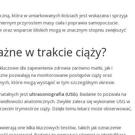
zną, która w umiarkowanych ilościach jest wskazana i sprzyja
miernym przyrostem masy ciała i poprawia samopoczucie.
je oraz wsparcie bliskich mogą w znacznym stopniu zwiększyć
ażne w trakcie ciąży?
 kluczowe dla zapewnienia zdrowia zarówno matki, jak i
yczne pozwalają na monitorowanie postępów ciąży oraz
nych, które mogą wystąpić w tym szczególnym okresie.
atalnych jest
ultrasonografia (USG)
. Badanie to pozwala na
rawidłowości anatomicznych. Zwykle zaleca się wykonanie USG w
trzecim trymestrze ciąży. Dzięki temu lekarz może obserwować,
Zawierają one kilka kluczowych testów, takich jak oznaczenie
ość przeciwciał. Badania te pomagają również w identyfikacji