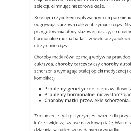
selekcji, eliminując niezdrowe ciąże.
Kolejnym czynnikiem wpływającym na poronieni
odgrywają kluczową rolę w utrzymaniu ciąży. N
przygotowania błony śluzowej macicy, co uniem
hormonalne można badać i w wielu przypadkach
utrzymanie ciąży.
Choroby matki również mają wpływ na prawdopod
cukrzyca
,
choroby tarczycy
czy
choroby auto
schorzenia wymagają stałej opieki medycznej i 
komplikacji.
Problemy genetyczne
: nieprawidłowo
Problemy hormonalne
: niewystarczaj
Choroby matki
: przewlekłe schorzenia
Zrozumienie tych przyczyn jest ważne dla przys
które zwiększą szanse na zdrową ciążę. Warto sk
działania są najlepsze w danym przypadku.