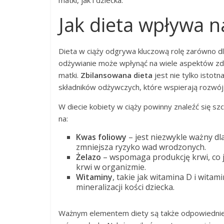
matki, jak i dziecka.
Jak dieta wpływa n
Dieta w ciąży odgrywa kluczową rolę zarówno dla
odżywianie może wpłynąć na wiele aspektów zd
matki.
Zbilansowana dieta
jest nie tylko istot
składników odżywczych, które wspierają rozwój 
W diecie kobiety w ciąży powinny znaleźć się s
na:
Kwas foliowy
– jest niezwykle ważny d
zmniejsza ryzyko wad wrodzonych.
Żelazo
– wspomaga produkcję krwi, co je
krwi w organizmie.
Witaminy
, takie jak witamina D i wit
mineralizacji kości dziecka.
Ważnym elementem diety są także odpowiednie t