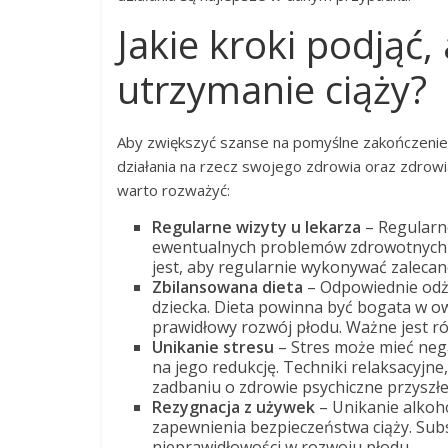
Jakie kroki podjąć
utrzymanie ciąży?
Aby zwiększyć szanse na pomyślne zakończenie 
działania na rzecz swojego zdrowia oraz zdrowia
warto rozważyć:
Regularne wizyty u lekarza
– Regularne
ewentualnych problemów zdrowotnych 
jest, aby regularnie wykonywać zalecan
Zbilansowana dieta
– Odpowiednie odży
dziecka. Dieta powinna być bogata w ow
prawidłowy rozwój płodu. Ważne jest r
Unikanie stresu
– Stres może mieć neg
na jego redukcję. Techniki relaksacyjn
zadbaniu o zdrowie psychiczne przyszł
Rezygnacja z używek
– Unikanie alkoho
zapewnienia bezpieczeństwa ciąży. Sub
nieprawidłowości w rozwoju płodu.