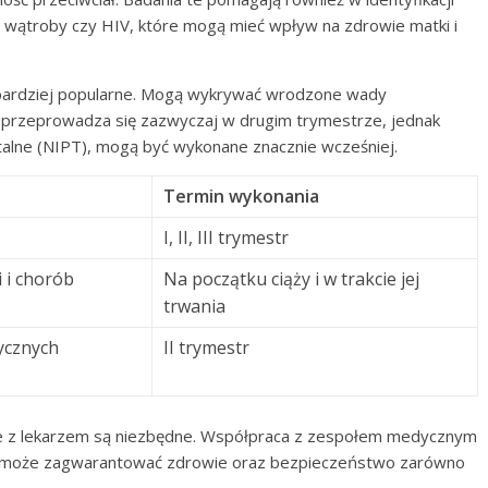
e wątroby czy HIV, które mogą mieć wpływ na zdrowie matki i
 bardziej popularne. Mogą wykrywać wrodzone wady
e przeprowadza się zazwyczaj w drugim trymestrze, jednak
natalne (NIPT), mogą być wykonane znacznie wcześniej.
Termin wykonania
I, II, III trymestr
i i chorób
Na początku ciąży i w trakcie jej
trwania
ycznych
II trymestr
cje z lekarzem są niezbędne. Współpraca z zespołem medycznym
pomoże zagwarantować zdrowie oraz bezpieczeństwo zarówno