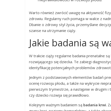
Warto również zwrócić uwagę na aktywność fizyc
zdrowiu. Regularny ruch pomaga w walce z nad
Dbanie o zdrowy styl życia, przemyślane decyz
szanse na utrzymanie ciąży.
Jakie badania są w
W trakcie ciąży regularne badania prenatalne są
rozwijającego się dziecka. Te zabiegi diagnost
identyfikację potencjalnych problemów zdrowot
Jednym z podstawowych elementów badań pren
ocenę rozwoju płodu, a także na wykrycie niep
pierwszym trymestrze, a następnie w drugim i 
czy dziecko rozwija się prawidłowo.
Kolejnym ważnym badaniem są
badania krwi
. 
grupy krwi, poziomu hemoglobiny, a także obecn