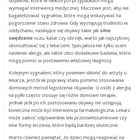
objawów, które w niektórych przypadkach mogą
wymagać interwencji medycznej. Kluczowe jest, aby nie
bagatelizować sygnałów, które mogą wskazywać na
pogorszenie stanu zdrowia. Gdy występują trudności w
oddychaniu, nasilające się objawy takie jak
silne
swędzenie
oczu, katar czy obrzęk, warto jak najszybciej
skonsultować się z lekarzem. Specjalista nie tylko oceni
nasilenie alergii, ale także zleci dodatkowe badania, które
mogą pomóc w postawieniu właściwej diagnozy.
Kolejnym sygnałem, który powinien skłonić do wizyty u
lekarza, jest brak poprawy stanu pomimo stosowania
domowych metod łagodzenia objawów. U osób z alergią
na pyłki często stosuje się różne domowe terapie,
jednak jeśli po ich zastosowaniu objawy nie ustępują,
konieczna może być interwencja farmakologiczna. Lekarz
może zalecić odpowiednie leki przeciwhistaminowe czy
inne formy leczenia, które będą bardziej skuteczne.
Warto również pamiętać, że dzieci mogą reagować na