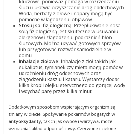
kluczowe, ponieważ pomaga w rozrzedzaniu
śluzu i ułatwia oczyszczanie dróg oddechowych.
Woda, herbaty ziołowe i napary mogą być
pomocne w łagodzeniu objawów.
Stosuj sól fizjologiczną:
Przepłukiwanie nosa
solą fizjologiczną jest skuteczne w usuwaniu
alergenów i złagodzeniu podrażnień błon
śluzowych. Można używać gotowych sprayów
lub przygotować roztwór samodzielnie w
domu.
Inhalacje ziołowe:
Inhalacje z ziół takich jak
eukaliptus, tymianek czy mięta mogą pomóc w
udrożnieniu dróg oddechowych oraz
złagodzeniu kaszlu i kataru. Wystarczy dodać
kilka kropli olejku eterycznego do gorącej wody
i wdychać parę przez kilka minut.
Dodatkowym sposobem wspierającym organizm są
zmiany w diecie. Spożywanie pokarmów bogatych w
antyoksydanty
, takich jak owoce i warzywa, może
wzmacniać układ odpornościowy. Czerwone i zielone