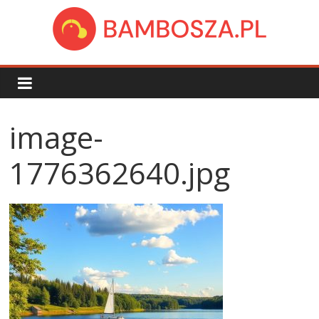
Skip
to
content
bambosza.pl
image-
1776362640.jpg