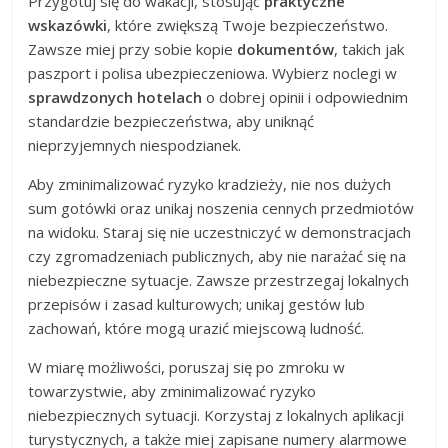
Przygotuj się do wakacji, stosując
praktyczne
wskazówki
, które zwiększą Twoje bezpieczeństwo.
Zawsze miej przy sobie kopie
dokumentów
, takich jak
paszport i polisa ubezpieczeniowa. Wybierz noclegi w
sprawdzonych hotelach
o dobrej opinii i odpowiednim
standardzie bezpieczeństwa, aby uniknąć
nieprzyjemnych niespodzianek.
Aby zminimalizować ryzyko kradzieży, nie nos dużych
sum gotówki oraz unikaj noszenia cennych przedmiotów
na widoku. Staraj się nie uczestniczyć w demonstracjach
czy zgromadzeniach publicznych, aby nie narażać się na
niebezpieczne sytuacje. Zawsze przestrzegaj lokalnych
przepisów i zasad kulturowych; unikaj gestów lub
zachowań, które mogą urazić miejscową ludność.
W miarę możliwości, poruszaj się po zmroku w
towarzystwie, aby zminimalizować ryzyko
niebezpiecznych sytuacji. Korzystaj z lokalnych aplikacji
turystycznych, a także miej zapisane numery alarmowe