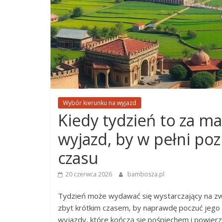
Wybór kierunku na wyjazd
Kiedy tydzień to za ma
wyjazd, by w pełni poz
czasu
20 czerwca 2026
bambosza.pl
Tydzień może wydawać się wystarczający na zwi
zbyt krótkim czasem, by naprawdę poczuć jego a
wyjazdy, które kończą się pośpiechem i powier