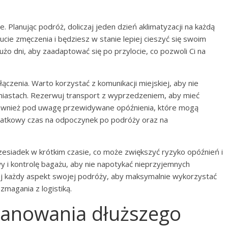
. Planując podróż, doliczaj jeden dzień aklimatyzacji na każdą
ucie zmęczenia i będziesz w stanie lepiej cieszyć się swoim
żo dni, aby zaadaptować się po przylocie, co pozwoli Ci na
ączenia. Warto korzystać z komunikacji miejskiej, aby nie
miastach. Rezerwuj transport z wyprzedzeniem, aby mieć
ównież pod uwagę przewidywane opóźnienia, które mogą
datkowy czas na odpoczynek po podróży oraz na
rzesiadek w krótkim czasie, co może zwiększyć ryzyko opóźnień i
 i kontrolę bagażu, aby nie napotykać nieprzyjemnych
uj każdy aspekt swojej podróży, aby maksymalnie wykorzystać
magania z logistiką.
planowania dłuższego