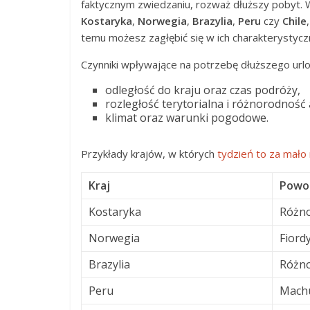
faktycznym zwiedzaniu, rozważ dłuższy pobyt. W 
Kostaryka
,
Norwegia
,
Brazylia
,
Peru
czy
Chile
temu możesz zagłębić się w ich charakterystyczn
Czynniki wpływające na potrzebę dłuższego urlo
odległość do kraju oraz czas podróży,
rozległość terytorialna i różnorodność a
klimat oraz warunki pogodowe.
Przykłady krajów, w których
tydzień to za mało
Kraj
Powo
Kostaryka
Różno
Norwegia
Fiord
Brazylia
Różno
Peru
Machu