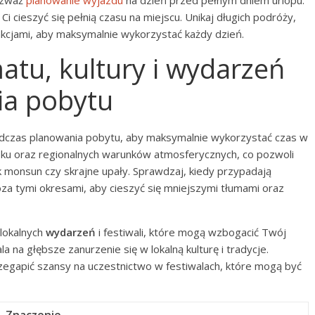
rozważ
planowanie wyjazdu
na dzień przed pełnym dniem urlopu.
Ci cieszyć się pełnią czasu na miejscu. Unikaj długich podróży,
atrakcjami, aby maksymalnie wykorzystać każdy dzień.
atu, kultury i wydarzeń
ia pobytu
czas planowania pobytu, aby maksymalnie wykorzystać czas w
oku oraz regionalnych warunków atmosferycznych, co pozwoli
k monsun czy skrajne upały. Sprawdzaj, kiedy przypadają
oza tymi okresami, aby cieszyć się mniejszymi tłumami oraz
lokalnych
wydarzeń
i festiwali, które mogą wzbogacić Twój
 na głębsze zanurzenie się w lokalną kulturę i tradycje.
egapić szansy na uczestnictwo w festiwalach, które mogą być