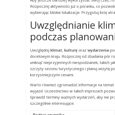
Aby jeszcze bardziej wykorzystać swój czas, 
Rozpocznij aktywności już o poranku, co pozwoli 
wybierając bliskie lokalizacje. Przygotuj listę 
Uwzględnianie klim
podczas planowan
Uwzględnij
klimat
,
kulturę
oraz
wydarzenia
pod
docelowym kraju. Rozpocznij od zbadania pór r
uniknąć nieprzyjemnych niespodzianek, takich ja
szczyty sezonu turystycznego i planuj wizytę p
korzystniejszymi cenami.
Warto również zgromadzić informacje na temat 
wyjazd. Uczestnictwo w takich imprezach pozwala
Sprawdź terminy ważnych wydarzeń, aby nie prz
szczególnie interesujące.