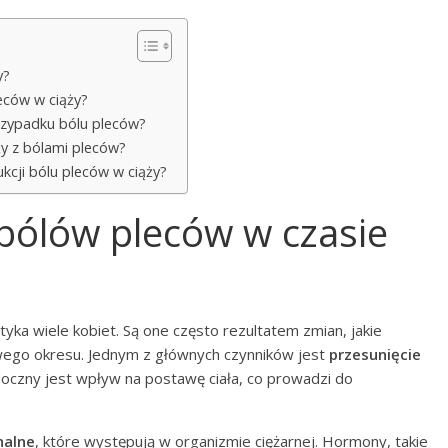
y?
eców w ciąży?
rzypadku bólu pleców?
ży z bólami pleców?
kcji bólu pleców w ciąży?
 bólów pleców w czasie
tyka wiele kobiet. Są one często rezultatem zmian, jakie
wego okresu. Jednym z głównych czynników jest
przesunięcie
idoczny jest wpływ na postawę ciała, co prowadzi do
nalne
, które występują w organizmie ciężarnej. Hormony, takie