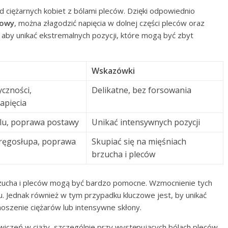
d ciężarnych kobiet z bólami pleców. Dzięki odpowiednio
rowy
, można złagodzić napięcia w dolnej części pleców oraz
 aby unikać ekstremalnych pozycji, które mogą być zbyt
Wskazówki
czności,
Delikatne, bez forsowania
apięcia
lu, poprawa postawy
Unikać intensywnych pozycji
kręgosłupa, poprawa
Skupiać się na mięśniach
brzucha i pleców
zucha i pleców mogą być bardzo pomocne. Wzmocnienie tych
u. Jednak również w tym przypadku kluczowe jest, by unikać
noszenie ciężarów lub intensywne skłony.
iczeń w ciąży, szczególnie przy występujących bólach pleców,