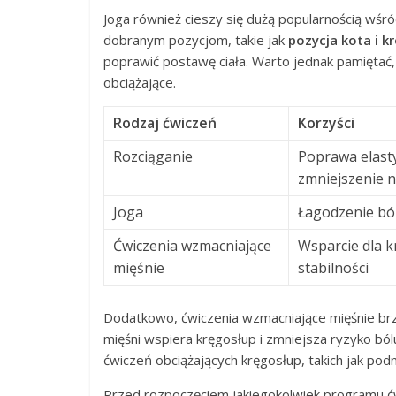
Joga również cieszy się dużą popularnością wśró
dobranym pozycjom, takie jak
pozycja kota i k
poprawić postawę ciała. Warto jednak pamiętać,
obciążające.
Rodzaj ćwiczeń
Korzyści
Rozciąganie
Poprawa elasty
zmniejszenie n
Joga
Łagodzenie bó
Ćwiczenia wzmacniające
Wsparcie dla 
mięśnie
stabilności
Dodatkowo, ćwiczenia wzmacniające mięśnie br
mięśni wspiera kręgosłup i zmniejsza ryzyko ból
ćwiczeń obciążających kręgosłup, takich jak pod
Przed rozpoczęciem jakiegokolwiek programu ćw