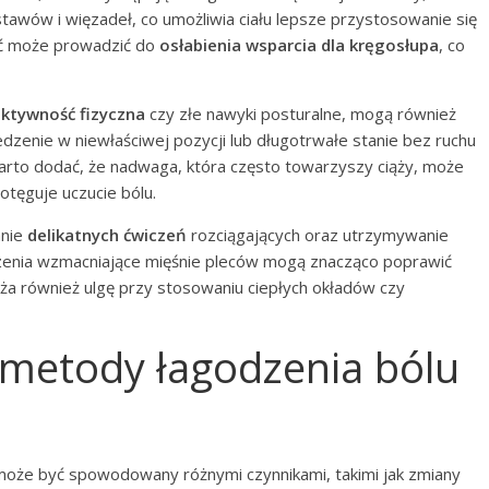
 stawów i więzadeł, co umożliwia ciału lepsze przystosowanie się
ść może prowadzić do
osłabienia wsparcia dla kręgosłupa
, co
ktywność fizyczna
czy złe nawyki posturalne, mogą również
edzenie w niewłaściwej pozycji lub długotrwałe stanie bez ruchu
arto dodać, że nadwaga, która często towarzyszy ciąży, może
otęguje uczucie bólu.
anie
delikatnych ćwiczeń
rozciągających oraz utrzymywanie
czenia wzmacniające mięśnie pleców mogą znacząco poprawić
aża również ulgę przy stosowaniu ciepłych okładów czy
 metody łagodzenia bólu
i może być spowodowany różnymi czynnikami, takimi jak zmiany