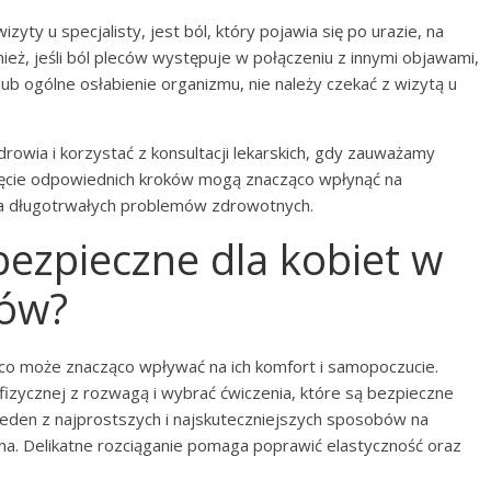
yty u specjalisty, jest ból, który pojawia się po urazie, na
eż, jeśli ból pleców występuje w połączeniu z innymi objawami,
lub ogólne osłabienie organizmu, nie należy czekać z wizytą u
drowia i korzystać z konsultacji lekarskich, gdy zauważamy
ęcie odpowiednich kroków mogą znacząco wpłynąć na
a długotrwałych problemów zdrowotnych.
 bezpieczne dla kobiet w
ców?
 co może znacząco wpływać na ich komfort i samopoczucie.
fizycznej z rozwagą i wybrać ćwiczenia, które są bezpieczne
 jeden z najprostszych i najskuteczniejszych sposobów na
cha. Delikatne rozciąganie pomaga poprawić elastyczność oraz