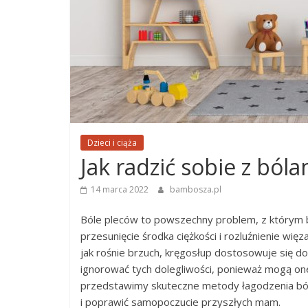
Dzieci i ciąża
Jak radzić sobie z ból
14 marca 2022
bambosza.pl
Bóle pleców to powszechny problem, z którym bor
przesunięcie środka ciężkości i rozluźnienie wię
jak rośnie brzuch, kręgosłup dostosowuje się 
ignorować tych dolegliwości, ponieważ mogą one
przedstawimy skuteczne metody łagodzenia bólu
i poprawić samopoczucie przyszłych mam.