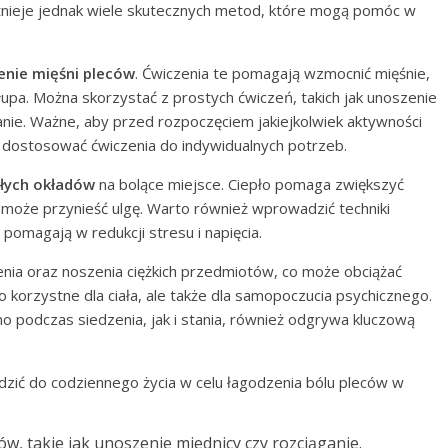
Istnieje jednak wiele skutecznych metod, które mogą pomóc w
enie mięśni pleców
. Ćwiczenia te pomagają wzmocnić mięśnie,
słupa. Można skorzystać z prostych ćwiczeń, takich jak unoszenie
ganie. Ważne, aby przed rozpoczęciem jakiejkolwiek aktywności
by dostosować ćwiczenia do indywidualnych potrzeb.
płych okładów
na bolące miejsce. Ciepło pomaga zwiększyć
o może przynieść ulgę. Warto również wprowadzić techniki
 pomagają w redukcji stresu i napięcia.
nia oraz noszenia ciężkich przedmiotów, co może obciążać
o korzystne dla ciała, ale także dla samopoczucia psychicznego.
 podczas siedzenia, jak i stania, również odgrywa kluczową
zić do codziennego życia w celu łagodzenia bólu pleców w
w, takie jak unoszenie miednicy czy rozciąganie.