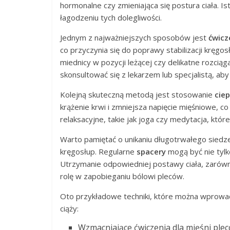
hormonalne czy zmieniająca się postura ciała. 
łagodzeniu tych dolegliwości.
Jednym z najważniejszych sposobów jest
ćwicz
co przyczynia się do poprawy stabilizacji kręgo
miednicy w pozycji leżącej czy delikatne rozcią
skonsultować się z lekarzem lub specjalistą, a
Kolejną skuteczną metodą jest stosowanie
cie
krążenie krwi i zmniejsza napięcie mięśniowe, c
relaksacyjne, takie jak joga czy medytacja, które
Warto pamiętać o unikaniu długotrwałego siedze
kręgosłup. Regularne
spacery
mogą być nie tylk
Utrzymanie odpowiedniej postawy ciała, zarówno
rolę w zapobieganiu bólowi pleców.
Oto przykładowe techniki, które można wprowad
ciąży:
Wzmacniające ćwiczenia dla mięśni plecó