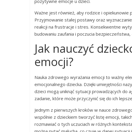
pozytywne emocje u dzieci.
Ważne jest również, aby rodzice i opiekunowie
Przyjmowanie stałej postawy oraz wyznaczanie 
reakcji na frustracje i stres. Konsekwentne w
budowaniu zaufania i poczucia bezpieczeństwa, 
Jak nauczyć dziec
emocji?
Nauka zdrowego wyrażania emocji to ważny ele
emocjonalnego dziecka. Dzięki umiejętności naz
dzieci mogą uniknąć sytuacji prowadzących do agr
zadanie, które może przyczynić się do ich lepsz
Jednym z pierwszych kroków w nauce zdrowego
wspólnie z dzieckiem tworzyć listę emocji, takic
rozmawiać o tych uczuciach w różnych konteksta
można pytać malucha, co czuje w danej sytuacji