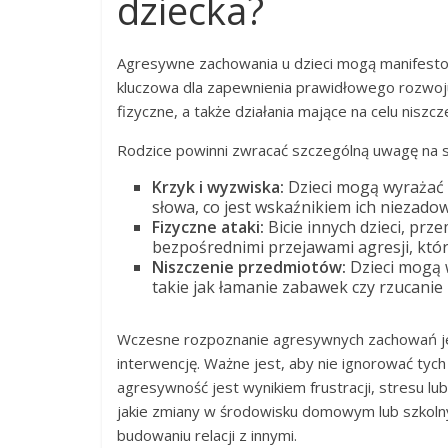
dziecka?
Agresywne zachowania u dzieci mogą manifestowa
kluczowa dla zapewnienia prawidłowego rozwoj
fizyczne, a także działania mające na celu niszcz
Rodzice powinni zwracać szczególną uwagę na sy
Krzyk i wyzwiska:
Dzieci mogą wyrażać s
słowa, co jest wskaźnikiem ich niezado
Fizyczne ataki:
Bicie innych dzieci, pr
bezpośrednimi przejawami agresji, któ
Niszczenie przedmiotów:
Dzieci mogą 
takie jak łamanie zabawek czy rzucanie
Wczesne rozpoznanie agresywnych zachowań jes
interwencję. Ważne jest, aby nie ignorować tyc
agresywność jest wynikiem frustracji, stresu lu
jakie zmiany w środowisku domowym lub szkoln
budowaniu relacji z innymi.