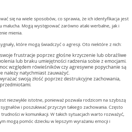
ć się na wiele sposobów, co sprawia, że ich identyfikacja jest
u malucha. Mogą występować zarówno ataki werbalne, jak i
enie mienia.
gnały, które mogą świadczyć o agresji. Oto niektóre z nich:
woje frustracje poprzez głośne krzyczenie lub obraźliwe
wolenia lub braku umiejętności radzenia sobie z emocjami.
zemoc względem rówieśników czy agresywne popychanie są
re należy natychmiast zauważyć.
wyrażać swoją złość poprzez destrukcyjne zachowania,
 przedmiotami.
t niezwykle istotne, ponieważ pozwala rodzicom na szybszą
h sygnałów i poszukiwać przyczyn takiego zachowania. Często
b trudności w komunikacji. W takich sytuacjach warto rozważyć,
ym mogą pomóc dziecku w lepszym wyrażaniu emocji i