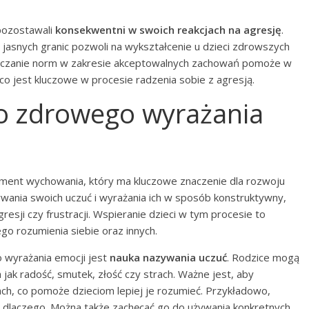
 pozostawali
konsekwentni w swoich reakcjach na agresję
.
jasnych granic pozwoli na wykształcenie u dzieci zdrowszych
ytyczanie norm w zakresie akceptowalnych zachowań pomoże w
co jest kluczowe w procesie radzenia sobie z agresją.
ko zdrowego wyrażania
ment wychowania, który ma kluczowe znaczenie dla rozwoju
ywania swoich uczuć i wyrażania ich w sposób konstruktywny,
esji czy frustracji. Wspieranie dzieci w tym procesie to
ego rozumienia siebie oraz innych.
 wyrażania emocji jest
nauka nazywania uczuć
. Rodzice mogą
h jak radość, smutek, złość czy strach. Ważne jest, aby
ch, co pomoże dzieciom lepiej je rozumieć. Przykładowo,
 i dlaczego. Można także zachęcać go do używania konkretnych