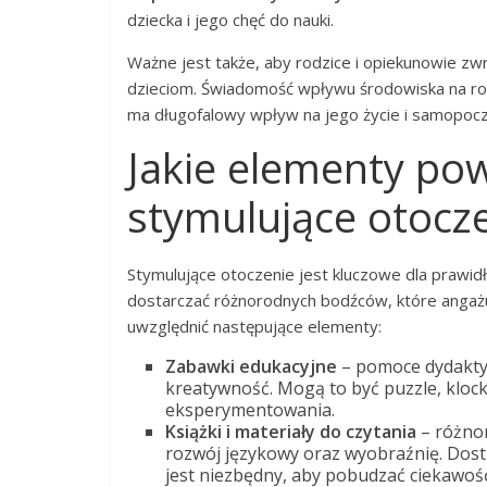
dziecka i jego chęć do nauki.
Ważne jest także, aby rodzice i opiekunowie zwr
dzieciom. Świadomość wpływu środowiska na roz
ma długofalowy wpływ na jego życie i samopocz
Jakie elementy po
stymulujące otocz
Stymulujące otoczenie jest kluczowe dla prawi
dostarczać różnorodnych bodźców, które angażuj
uwzględnić następujące elementy:
Zabawki edukacyjne
– pomoce dydaktyc
kreatywność. Mogą to być puzzle, kloc
eksperymentowania.
Książki i materiały do czytania
– różno
rozwój językowy oraz wyobraźnię. Dostę
jest niezbędny, aby pobudzać ciekawość