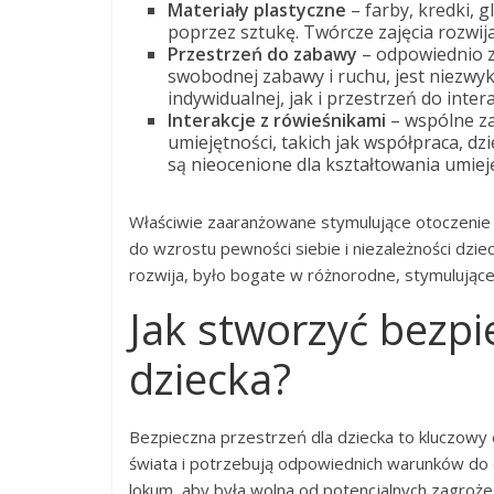
Materiały plastyczne
– farby, kredki, g
poprzez sztukę. Twórcze zajęcia rozwij
Przestrzeń do zabawy
– odpowiednio z
swobodnej zabawy i ruchu, jest niezwy
indywidualnej, jak i przestrzeń do inter
Interakcje z rówieśnikami
– wspólne za
umiejętności, takich jak współpraca, dzi
są nieocenione dla kształtowania umiej
Właściwie zaaranżowane stymulujące otoczenie ni
do wzrostu pewności siebie i niezależności dzie
rozwija, było bogate w różnorodne, stymulując
Jak stworzyć bezpi
dziecka?
Bezpieczna przestrzeń dla dziecka to kluczowy 
świata i potrzebują odpowiednich warunków do 
lokum, aby była wolna od potencjalnych zagroże