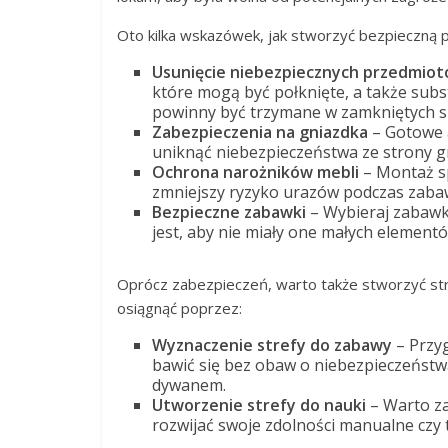
Oto kilka wskazówek, jak stworzyć bezpieczną 
Usunięcie niebezpiecznych przedmio
które mogą być połknięte, a także substa
powinny być trzymane w zamkniętych s
Zabezpieczenia na gniazdka
– Gotowe 
uniknąć niebezpieczeństwa ze strony gn
Ochrona narożników mebli
– Montaż sp
zmniejszy ryzyko urazów podczas zaba
Bezpieczne zabawki
– Wybieraj zabawk
jest, aby nie miały one małych element
Oprócz zabezpieczeń, warto także stworzyć str
osiągnąć poprzez:
Wyznaczenie strefy do zabawy
– Przy
bawić się bez obaw o niebezpieczeństw
dywanem.
Utworzenie strefy do nauki
– Warto za
rozwijać swoje zdolności manualne czy 