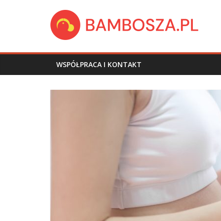
Skip
bambosza.pl
to
content
WSPÓŁPRACA I KONTAKT