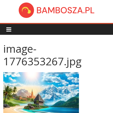
Skip
to
content
bambosza.pl
image-
1776353267.jpg