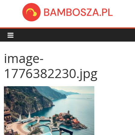
Skip
to
content
bambosza.pl
image-
1776382230.jpg