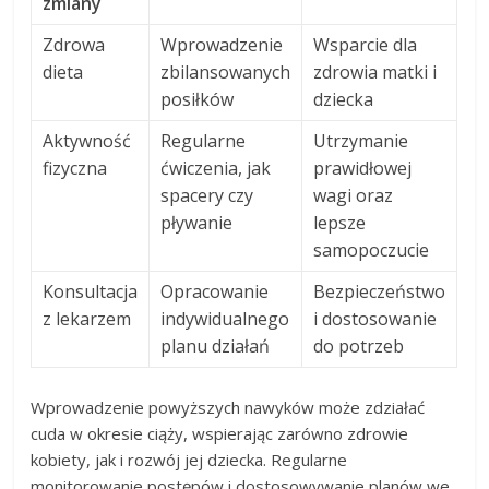
zmiany
Zdrowa
Wprowadzenie
Wsparcie dla
dieta
zbilansowanych
zdrowia matki i
posiłków
dziecka
Aktywność
Regularne
Utrzymanie
fizyczna
ćwiczenia, jak
prawidłowej
spacery czy
wagi oraz
pływanie
lepsze
samopoczucie
Konsultacja
Opracowanie
Bezpieczeństwo
z lekarzem
indywidualnego
i dostosowanie
planu działań
do potrzeb
Wprowadzenie powyższych nawyków może zdziałać
cuda w okresie ciąży, wspierając zarówno zdrowie
kobiety, jak i rozwój jej dziecka. Regularne
monitorowanie postępów i dostosowywanie planów we