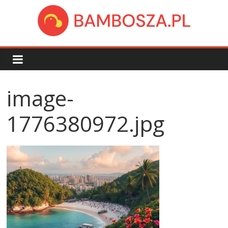
Skip
to
content
bambosza.pl
image-
1776380972.jpg