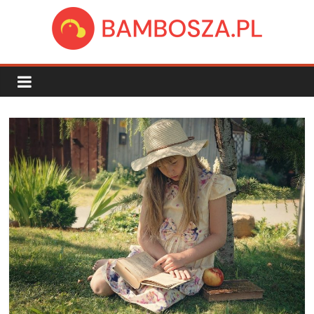
Skip
to
content
bambosza.pl