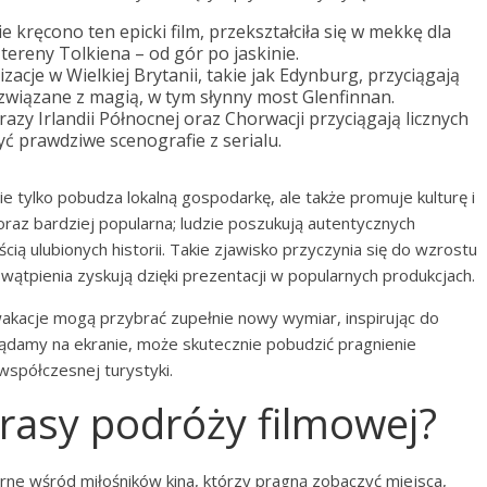
e kręcono ten epicki film, przekształciła się w mekkę dla
ereny Tolkiena – od gór po jaskinie.
izacje w Wielkiej Brytanii, takie jak Edynburg, przyciągają
związane z magią, w tym słynny most Glenfinnan.
razy Irlandii Północnej oraz Chorwacji przyciągają licznych
yć prawdziwe scenografie z serialu.
e tylko pobudza lokalną gospodarkę, ale także promuje kulturę i
coraz bardziej popularna; ludzie poszukują autentycznych
ią ulubionych historii. Takie zjawisko przyczynia się do wzrostu
 wątpienia zyskują dzięki prezentacji w popularnych produkcjach.
wakacje mogą przybrać zupełnie nowy wymiar, inspirując do
glądamy na ekranie, może skutecznie pobudzić pragnienie
współczesnej turystyki.
 trasy podróży filmowej?
arne wśród miłośników kina, którzy pragną zobaczyć miejsca,