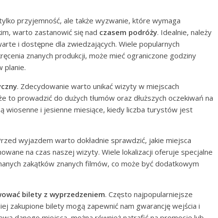
 tylko przyjemność, ale także wyzwanie, które wymaga
im, warto zastanowić się nad
czasem podróży
. Idealnie, należy
arte i dostępne dla zwiedzających. Wiele popularnych
ca kręcenia znanych produkcji, może mieć ograniczone godziny
 planie.
yczny
. Zdecydowanie warto unikać wizyty w miejscach
że to prowadzić do dużych tłumów oraz dłuższych oczekiwań na
 wiosenne i jesienne miesiące, kiedy liczba turystów jest
Przed wyjazdem warto dokładnie sprawdzić, jakie miejsca
wane na czas naszej wizyty. Wiele lokalizacji oferuje specjalne
 znanych zakątków znanych filmów, co może być dodatkowym
wować bilety z wyprzedzeniem
. Często najpopularniejsze
niej zakupione bilety mogą zapewnić nam gwarancję wejścia i
tową danego miejsca, można również natrafić na promocje lub