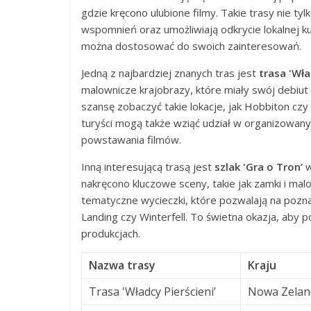
gdzie kręcono ulubione filmy. Takie trasy nie ty
wspomnień oraz umożliwiają odkrycie lokalnej kul
można dostosować do swoich zainteresowań.
Jedną z najbardziej znanych tras jest
trasa 'Wła
malownicze krajobrazy, które miały swój debiut 
szansę zobaczyć takie lokacje, jak Hobbiton czy
turyści mogą także wziąć udział w organizowan
powstawania filmów.
Inną interesującą trasą jest
szlak 'Gra o Tron’
w
nakręcono kluczowe sceny, takie jak zamki i mal
tematyczne wycieczki, które pozwalają na poznani
Landing czy Winterfell. To świetna okazja, aby 
produkcjach.
Nazwa trasy
Kraju
Trasa 'Władcy Pierścieni’
Nowa Zelan