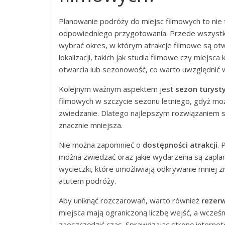
Planowanie podróży do miejsc filmowych to nie
odpowiedniego przygotowania. Przede wszystk
wybrać okres, w którym atrakcje filmowe są otw
lokalizacji, takich jak studia filmowe czy miejs
otwarcia lub sezonowość, co warto uwzględnić w
Kolejnym ważnym aspektem jest
sezon turyst
filmowych w szczycie sezonu letniego, gdyż mo
zwiedzanie. Dlatego najlepszym rozwiązaniem są
znacznie mniejsza.
Nie można zapomnieć o
dostępności atrakcji
. 
można zwiedzać oraz jakie wydarzenia są zaplano
wycieczki, które umożliwiają odkrywanie mniej
atutem podróży.
Aby uniknąć rozczarowań, warto również
rezer
miejsca mają ograniczoną liczbę wejść, a wcześ
zaoszczędzić czas. Sprawdzając stronę interne