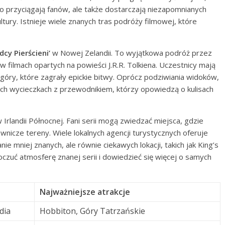
lko przyciągają fanów, ale także dostarczają niezapomnianych
tury. Istnieje wiele znanych tras podróży filmowej, które
dcy Pierścieni’
w Nowej Zelandii. To wyjątkowa podróż przez
w filmach opartych na powieści J.R.R. Tolkiena. Uczestnicy mają
 góry, które zagrały epickie bitwy. Oprócz podziwiania widoków,
ych wycieczkach z przewodnikiem, którzy opowiedzą o kulisach
 Irlandii Północnej. Fani serii mogą zwiedzać miejsca, gdzie
ownicze tereny. Wiele lokalnych agencji turystycznych oferuje
e mniej znanych, ale równie ciekawych lokacji, takich jak King’s
poczuć atmosferę znanej serii i dowiedzieć się więcej o samych
Najważniejsze atrakcje
dia
Hobbiton, Góry Tatrzańskie