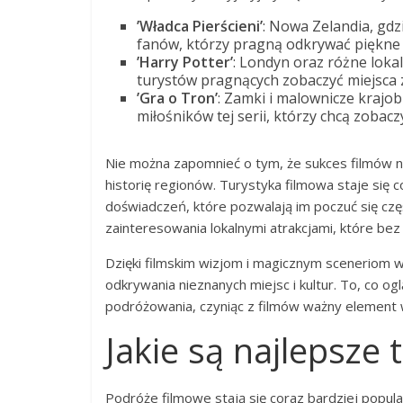
’Władca Pierścieni’
: Nowa Zelandia, gdzi
fanów, którzy pragną odkrywać piękne t
’Harry Potter’
: Londyn oraz różne lokal
turystów pragnących zobaczyć miejsca 
’Gra o Tron’
: Zamki i malownicze krajob
miłośników tej serii, którzy chcą zobacz
Nie można zapomnieć o tym, że sukces filmów ni
historię regionów. Turystyka filmowa staje się 
doświadczeń, które pozwalają im poczuć się częśc
zainteresowania lokalnymi atrakcjami, które bez
Dzięki filmskim wizjom i magicznym sceneriom 
odkrywania nieznanych miejsc i kultur. To, co o
podróżowania, czyniąc z filmów ważny element 
Jakie są najlepsze
Podróże filmowe stają się coraz bardziej popul