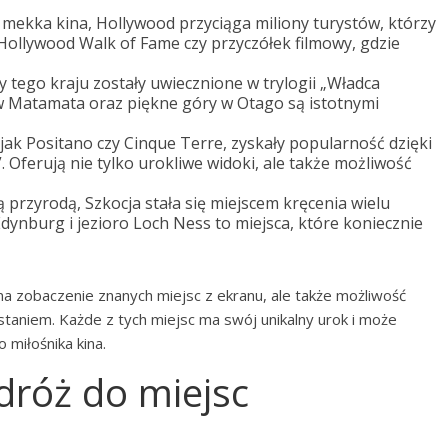
mekka kina, Hollywood przyciąga miliony turystów, którzy
 Hollywood Walk of Fame czy przyczółek filmowy, gdzie
 tego kraju zostały uwiecznione w trylogii „Władca
n w Matamata oraz piękne góry w Otago są istotnymi
jak Positano czy Cinque Terre, zyskały popularność dzięki
”. Oferują nie tylko urokliwe widoki, ale także możliwość
 przyrodą, Szkocja stała się miejscem kręcenia wielu
Edynburg i jezioro Loch Ness to miejsca, które koniecznie
 na zobaczenie znanych miejsc z ekranu, ale także możliwość
wstaniem. Każde z tych miejsc ma swój unikalny urok i może
miłośnika kina.
dróż do miejsc