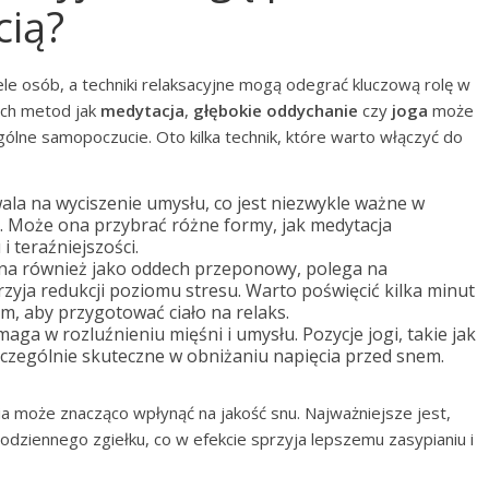
cią?
le osób, a techniki relaksacyjne mogą odegrać kluczową rolę w
ich metod jak
medytacja
,
głębokie oddychanie
czy
joga
może
ogólne samopoczucie. Oto kilka technik, które warto włączyć do
la na wyciszenie umysłu, co jest niezwykle ważne w
e. Może ona przybrać różne formy, jak medytacja
i teraźniejszości.
na również jako oddech przeponowy, polega na
yja redukcji poziomu stresu. Warto poświęcić kilka minut
m, aby przygotować ciało na relaks.
ga w rozluźnieniu mięśni i umysłu. Pozycje jogi, takie jak
szczególnie skuteczne w obniżaniu napięcia przed snem.
a może znacząco wpłynąć na jakość snu. Najważniejsze jest,
codziennego zgiełku, co w efekcie sprzyja lepszemu zasypianiu i