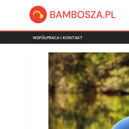
Skip
bambosza.pl
to
content
WSPÓŁPRACA I KONTAKT