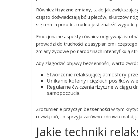
Również
fizyczne zmiany
, takie jak zwiększaj
często doświadczają bólu pleców, skurczów nóg c
się termin porodu, trudno jest znaleźć wygodną
Emocjonalne aspekty również odgrywają istotną
prowadzi do trudności z zasypianiem i częstego
zmiany życiowe po narodzinach intensyfikują st
Aby złagodzić objawy bezsenności, warto zwróc
Stworzenie relaksującej atmosfery prze
Unikanie kofeiny i ciężkich posiłków w
Regularne ćwiczenia fizyczne w ciągu d
samopoczucia.
Zrozumienie przyczyn bezsenności w tym kryty
rozwiązań, co sprzyja zarówno zdrowiu matki, j
Jakie techniki re