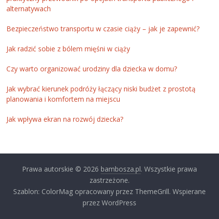
alternatywach
Bezpieczeństwo transportu w czasie ciąży – jak je zapewnić?
Jak radzić sobie z bólem mięśni w ciąży
Czy warto organizować urodziny dla dziecka w domu?
Jak wybrać kierunek podróży łączący niski budżet z prostotą
planowania i komfortem na miejscu
Jak wpływa ekran na rozwój dziecka?
Prawa autorskie © 2026
bambosza.pl
. Wszystkie prawa
zastrzeżone.
Szablon: ColorMag opracowany przez ThemeGrill. Wspierane
przez WordPress