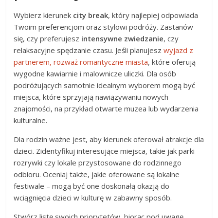
Wybierz kierunek
city break
, który najlepiej odpowiada
Twoim preferencjom oraz stylowi podróży. Zastanów
się, czy preferujesz
intensywne zwiedzanie
, czy
relaksacyjne spędzanie czasu. Jeśli planujesz
wyjazd z
partnerem, rozważ romantyczne miasta
, które oferują
wygodne kawiarnie i malownicze uliczki. Dla osób
podróżujących samotnie idealnym wyborem mogą być
miejsca, które sprzyjają nawiązywaniu nowych
znajomości, na przykład otwarte muzea lub wydarzenia
kulturalne.
Dla rodzin ważne jest, aby kierunek oferował atrakcje dla
dzieci. Zidentyfikuj interesujące miejsca, takie jak parki
rozrywki czy lokale przystosowane do rodzinnego
odbioru. Oceniaj także, jakie oferowane są lokalne
festiwale – mogą być one doskonałą okazją do
wciągnięcia dzieci w kulturę w zabawny sposób.
Stwórz listę swoich priorytetów, biorąc pod uwagę