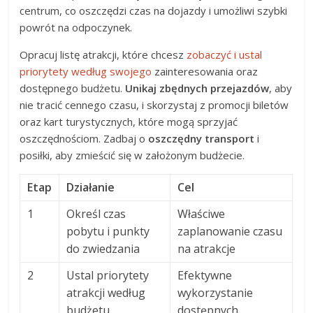
centrum, co oszczędzi czas na dojazdy i umożliwi szybki
powrót na odpoczynek.
Opracuj listę atrakcji, które chcesz
zobaczyć i ustal
priorytety według swojego
zainteresowania oraz
dostępnego budżetu.
Unikaj zbędnych przejazdów
, aby
nie tracić cennego czasu, i skorzystaj z promocji biletów
oraz kart turystycznych, które mogą sprzyjać
oszczędnościom. Zadbaj o
oszczędny transport
i
posiłki, aby zmieścić się w założonym budżecie.
Etap
Działanie
Cel
1
Określ czas
Właściwe
pobytu i punkty
zaplanowanie czasu
do zwiedzania
na atrakcje
2
Ustal priorytety
Efektywne
atrakcji według
wykorzystanie
budżetu
dostępnych