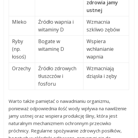
zdrowia jamy
ustnej
Mleko
Źródło wapnia i
Wzmacnia
witaminy D
szkliwo zębów
Ryby
Bogate w
Wspiera
(np.
witaminę D
wchłanianie
łosoś)
wapnia
Orzechy
Źródło zdrowych
Wzmacniają
tłuszczów i
dziąsła i zęby
fosforu
Warto także pamiętać o nawadnianiu organizmu,
ponieważ odpowiednia ilość wody wpływa na nawilżenie
jamy ustnej oraz wspiera produkcję śliny, która jest
naturalnym mechanizmem ochronnym przeciwko
próchnicy. Regularne spożywanie zdrowych posiłków,