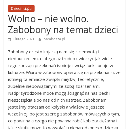
Dzieci i ciąża
Wolno – nie wolno.
Zabobony na temat dzieci
3 lutego 2021
bambosza.pl
Zabobony często kojarzą nam się z ciemnotą i
niedouczeniem, dlatego aż trudno uwierzyć jak wiele
tego rodzaju przekonań istnieje i wciąż funkcjonuje w
kulturze. Wiara w zabobony opiera się na przekonaniu, że
istnieją tajemnicze związki między, teoretycznie,
zupełnie niepowiązanymi ze sobą zdarzeniami.
Nadprzyrodzone moce mogą ściągnąć na nas pech i
nieszczęścia albo nas od nich ustrzec. Zabobonami
jesteśmy otaczani od kołyski a właściwie jeszcze
wcześniej, bo jest szereg zabobonów mówiących o tym,
co powinna a czego nie powinna robić kobieta ciężarna i
jakie skutki może to wywołać u nienarodzonego dziecka.