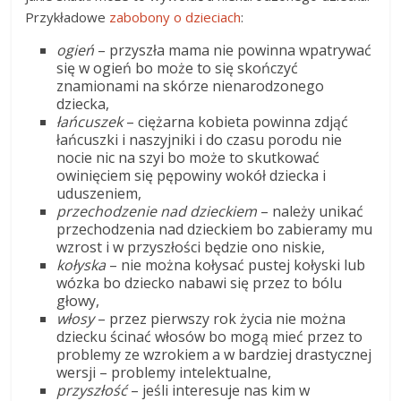
Przykładowe
zabobony o dzieciach
:
ogień
– przyszła mama nie powinna wpatrywać
się w ogień bo może to się skończyć
znamionami na skórze nienarodzonego
dziecka,
łańcuszek
– ciężarna kobieta powinna zdjąć
łańcuszki i naszyjniki i do czasu porodu nie
nocie nic na szyi bo może to skutkować
owinięciem się pępowiny wokół dziecka i
uduszeniem,
przechodzenie nad dzieckiem
– należy unikać
przechodzenia nad dzieckiem bo zabieramy mu
wzrost i w przyszłości będzie ono niskie,
kołyska
– nie można kołysać pustej kołyski lub
wózka bo dziecko nabawi się przez to bólu
głowy,
włosy
– przez pierwszy rok życia nie można
dziecku ścinać włosów bo mogą mieć przez to
problemy ze wzrokiem a w bardziej drastycznej
wersji – problemy intelektualne,
przyszłość
– jeśli interesuje nas kim w