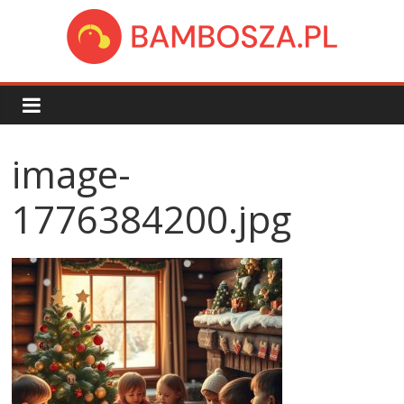
Skip
to
content
bambosza.pl
image-
1776384200.jpg